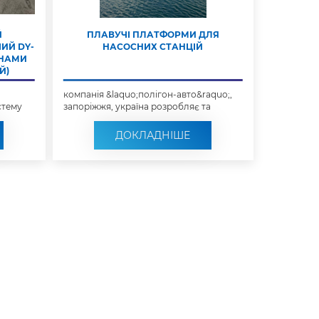
Й
ПЛАВУЧІ ПЛАТФОРМИ ДЛЯ
ИЙ DY-
НАСОСНИХ СТАНЦІЙ
АНАМИ
Й)
компанія &laquo;полігон-авто&raquo;,
стему
запоріжжя, україна розробляє та
виготовляє ...
ДОКЛАДНІШЕ