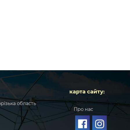
карта сайту:
орізька область
Про нас