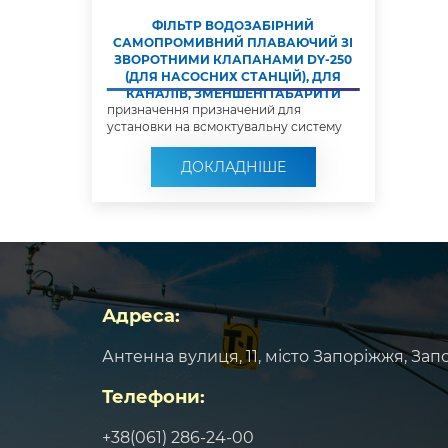
ФІЛЬТР ВОДОЗАБІРНИЙ
САМОПРОМИВНИЙ ПЛАВАЮЧИЙ ЗІ
ЗВОРОТНИМИ КЛАПАНАМИ DY-250
(ДЛЯ НАСОСНИХ СТАНЦІЙ), ДЛЯ
КАНАЛІВ, ЗМЕНШЕНІ ГАБАРИТИ
призначення призначений для
установки на всмоктувальну систему
насосних...
ДОКЛАДНІШЕ
Адреса:
Антенна вулиця, 11, місто Запоріжжя, Зап
Телефони:
+38(061) 286-24-00